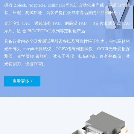
拥有 Zblock, receptacle, collimator等先进自动化生产线，涵盖自动组
装、压配、测试功能，为客户提供低成本高品质的产品和服务；
光纤突出 FAU、透镜阵列 FAU、耐高温 FAU、自定位非调光式 FAU
系列、适 合 PIC/CPOFAU系列等定制化产品；
具备行业内齐全研发测试手段设备以及可靠性验证能力，包括高精密
光纤阵列 corepitch测试仪、OGPV槽阵列测试仪、OCCR光纤受损探
测器、光学薄膜 镀膜机、激光干涉仪、扫描电镜、红外热像仪、激
光切割刀、快速TC箱。
查看更多