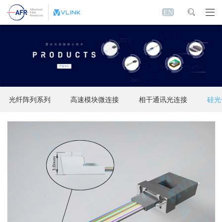
EN
光纤阵列系列
高速模块微连接
相干通讯光连接
硅光